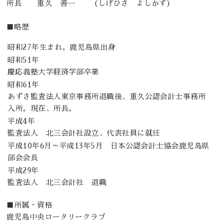
所長 重久 善一 （しげひさ よしかず）
■略歴
昭和27年生まれ。鹿児島県出身
昭和51年
慶応義塾大学経済学部卒業
昭和61年
あずさ監査法人東京事務所退職後、重久公認会計士事務所
入所。現在、所長。
平成4年
監査法人 北三会計社設立、代表社員に就任
平成10年6月～平成13年5月 日本公認会計士協会鹿児島県
部会会長
平成29年
監査法人 北三会計社 退職
■所属・資格
鹿児島中央ロータリークラブ